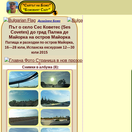
“Сайтът на Божо”
“Божовият Сайт”
Дизайнер Божо
Път о село Сес Коветес (Ses
Covetes) до град Палма де
Майорка на остров Майорка
Патища и разходки по остров Майорка,
16—28 юли, Испанска екскурзия 12—30
юли 2015
Снимки в албума (8):