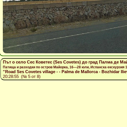
Път о село Сес Коветес (Ses Covetes) до град Палма де М
Патища и разходки по остров Майорка, 16—28 юли, Испанска екскурзия
“Road Ses Covetes village - - Palma de Mallorca - Bozhidar Ilie
20:28:55 (№ 5 от 8)