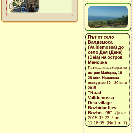
Път от село
Валдемоса
(Valldemossa) до
село Дея (Деиа)
(Deia) на остров
Майорка
Патища и разходки по
остров Майорка, 16—
28 юли, Испанска
екскурзия 12—30 юли
2015
“Road
Valldemossa - -
Deia village -
Bozhidar Iliev -
Bozho - 05”
, Дата:
2015:07:23, Час:
11:16:05 (№ 1 от 7)