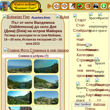
“Сайтът на Божо”
“Божовият Сайт”
Дизайнер Божо
Път от село Валдемоса
(Valldemossa) до село Дея
(Деиа) (Deia) на остров Майорка
Патища и разходки по остров Майорка,
16—28 юли, Испанска екскурзия 12—30
юли 2015
Снимки в албума (7):
Файлове
Помощ