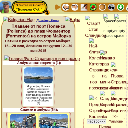
“Сайтът на Божо”
“Божовият Сайт”
Дизайнер Божо
Плаване от порт Поленса
(Pollenca) до плаж Форментор
(Formentor) на остров Майорка
Патища и разходки по остров Майорка,
16—28 юли, Испанска екскурзия 12—30
юли 2015
Албуми в категорията (1):
Морски фар Поленса
(Pollensa) видян по
време на плаване от
порт Поленса до плаж
Форментор (Formentor)
на остров Майорка
(6)
Снимки в албума (54):
Файлове
Помощ