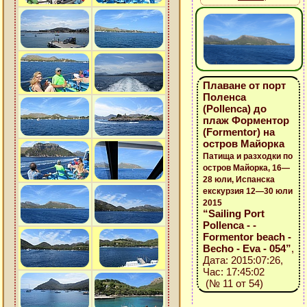
Плаване от порт
Поленса
(Pollenca) до
плаж Форментор
(Formentor) на
остров Майорка
Патища и разходки по
остров Майорка, 16—
28 юли, Испанска
екскурзия 12—30 юли
2015
“Sailing Port
Pollenca - -
Formentor beach -
Becho - Eva - 054”
,
Дата: 2015:07:26,
Час: 17:45:02
(№ 11 от 54)