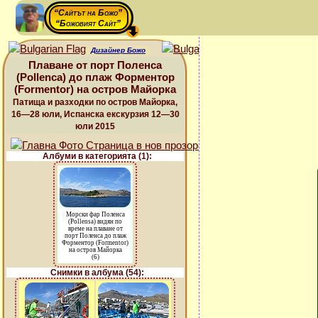
“Сайтът на Божо”
“Божовият Сайт”
Дизайнер Божо
Плаване от порт Поленса
(Pollenca) до плаж Форментор
(Formentor) на остров Майорка
Патища и разходки по остров Майорка,
16—28 юли, Испанска екскурзия 12—30
юли 2015
Албуми в категорията (1):
Морски фар Поленса
(Pollensa) видян по
време на плаване от
порт Поленса до плаж
Форментор (Formentor)
на остров Майорка
(6)
Снимки в албума (54):