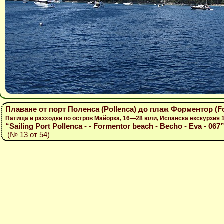
Плаване от порт Поленса (Pollenca) до плаж Форментор (F
Патища и разходки по остров Майорка, 16—28 юли, Испанска екскурзия
“Sailing Port Pollenca - - Formentor beach - Becho - Eva - 067
(№ 13 от 54)