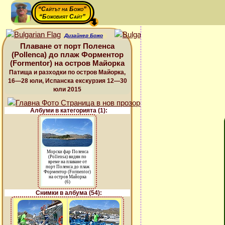
“Сайтът на Божо”
“Божовият Сайт”
Дизайнер Божо
Плаване от порт Поленса
(Pollenca) до плаж Форментор
(Formentor) на остров Майорка
Патища и разходки по остров Майорка,
16—28 юли, Испанска екскурзия 12—30
юли 2015
Албуми в категорията (1):
Морски фар Поленса
(Pollensa) видян по
време на плаване от
порт Поленса до плаж
Форментор (Formentor)
на остров Майорка
(6)
Снимки в албума (54):