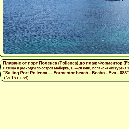
Плаване от порт Поленса (Pollenca) до плаж Форментор (F
Патища и разходки по остров Майорка, 16—28 юли, Испанска екскурзия
“Sailing Port Pollenca - - Formentor beach - Becho - Eva - 083”
(№ 15 от 54)