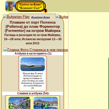
“Сайтът на Божо”
“Божовият Сайт”
Дизайнер Божо
Плаване от порт Поленса
(Pollenca) до плаж Форментор
(Formentor) на остров Майорка
Патища и разходки по остров Майорка,
16—28 юли, Испанска екскурзия 12—30
юли 2015
Албуми в категорията (1):
Морски фар Поленса
(Pollensa) видян по
време на плаване от
порт Поленса до плаж
Форментор (Formentor)
на остров Майорка
(6)
Снимки в албума (54):