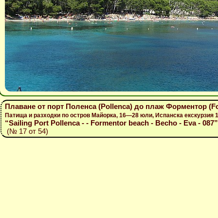
Плаване от порт Поленса (Pollenca) до плаж Форментор (F
Патища и разходки по остров Майорка, 16—28 юли, Испанска екскурзия
“Sailing Port Pollenca - - Formentor beach - Becho - Eva - 087”
(№ 17 от 54)