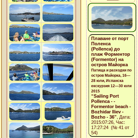
Плаване от порт
Поленса
(Pollenca) до
плаж Форментор
(Formentor) на
остров Майорка
Патища и разходки по
остров Майорка, 16—
28 юли, Испанска
екскурзия 12—30 юли
2015
“Sailing Port
Pollenca - -
Formentor beach -
Bozhidar Iliev -
Bozho - 36”
, Дата:
2015:07:26, Час:
17:27:24 (№ 41 от
54)