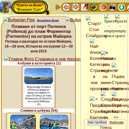
“Сайтът на Божо”
“Божовият Сайт”
Дизайнер Божо
Плаване от порт Поленса
(Pollenca) до плаж Форментор
(Formentor) на остров Майорка
Патища и разходки по остров Майорка,
16—28 юли, Испанска екскурзия 12—30
юли 2015
Албуми в категорията (1):
Морски фар Поленса
(Pollensa) видян по
време на плаване от
порт Поленса до плаж
Форментор (Formentor)
на остров Майорка
(6)
Снимки в албума (54):
Файлове
Помощ