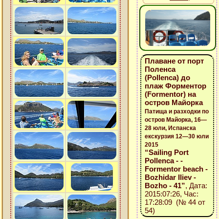
Плаване от порт
Поленса
(Pollenca) до
плаж Форментор
(Formentor) на
остров Майорка
Патища и разходки по
остров Майорка, 16—
28 юли, Испанска
екскурзия 12—30 юли
2015
“Sailing Port
Pollenca - -
Formentor beach -
Bozhidar Iliev -
Bozho - 41”
, Дата:
2015:07:26, Час:
17:28:09 (№ 44 от
54)