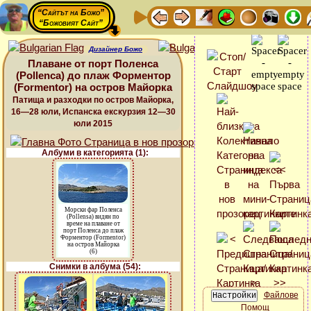
“Сайтът на Божо”
“Божовият Сайт”
Дизайнер Божо
Плаване от порт Поленса
(Pollenca) до плаж Форментор
(Formentor) на остров Майорка
Патища и разходки по остров Майорка,
16—28 юли, Испанска екскурзия 12—30
юли 2015
Албуми в категорията (1):
Морски фар Поленса
(Pollensa) видян по
време на плаване от
порт Поленса до плаж
Форментор (Formentor)
на остров Майорка
(6)
Снимки в албума (54):
Файлове
Помощ