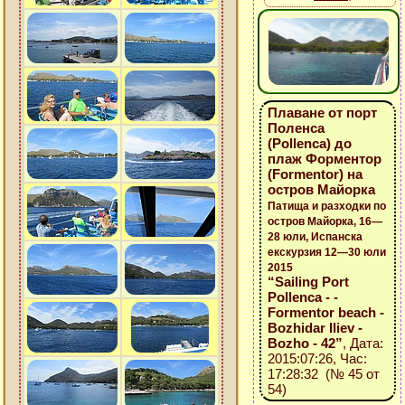
Плаване от порт
Поленса
(Pollenca) до
плаж Форментор
(Formentor) на
остров Майорка
Патища и разходки по
остров Майорка, 16—
28 юли, Испанска
екскурзия 12—30 юли
2015
“Sailing Port
Pollenca - -
Formentor beach -
Bozhidar Iliev -
Bozho - 42”
, Дата:
2015:07:26, Час:
17:28:32 (№ 45 от
54)