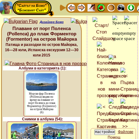
“Сайтът на Божо”
“Божовият Сайт”
Дизайнер Божо
Плаване от порт Поленса
(Pollenca) до плаж Форментор
(Formentor) на остров Майорка
Патища и разходки по остров Майорка,
16—28 юли, Испанска екскурзия 12—30
юли 2015
Албуми в категорията (1):
Морски фар Поленса
(Pollensa) видян по
време на плаване от
порт Поленса до плаж
Форментор (Formentor)
на остров Майорка
(6)
Снимки в албума (54):
Файлове
Помощ