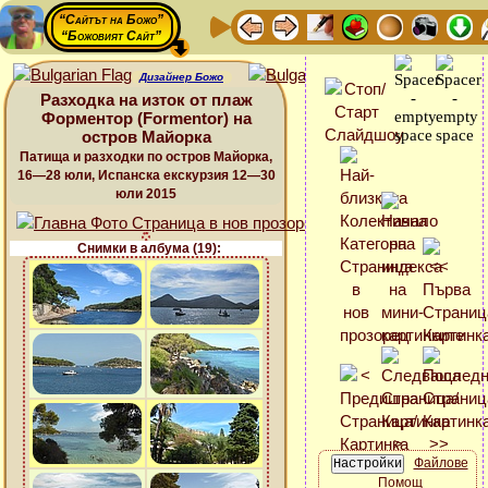
“Сайтът на Божо”
“Божовият Сайт”
Дизайнер Божо
Разходка на изток от плаж
Форментор (Formentor) на
остров Майорка
Патища и разходки по остров Майорка,
16—28 юли, Испанска екскурзия 12—30
юли 2015
Снимки в албума (19):
Файлове
Помощ