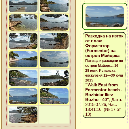
Разходка на изток
от плаж
Форментор
(Formentor) на
остров Майорка
Патища и разходки по
остров Майорка, 16—
28 юли, Испанска
екскурзия 12—30 юли
2015
“Walk East from
Formentor beach -
Bozhidar Iliev -
Bozho - 40”
, Дата:
2015:07:26, Час:
18:41:16 (№ 17 от
19)