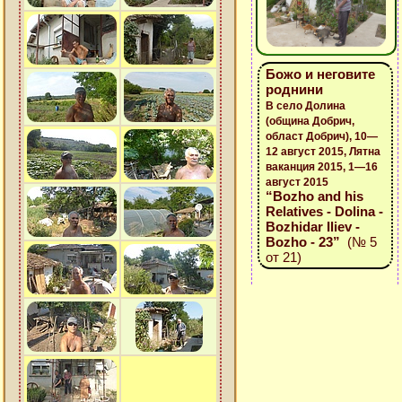
Божо и неговите
роднини
В село Долина
(община Добрич,
област Добрич), 10—
12 август 2015, Лятна
ваканция 2015, 1—16
август 2015
“Bozho and his
Relatives - Dolina -
Bozhidar Iliev -
Bozho - 23”
(№ 5
от 21)