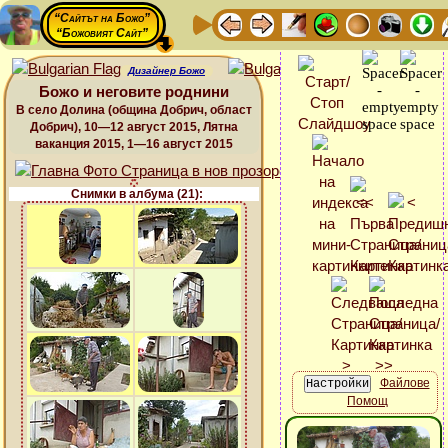
“Сайтът на Божо”
“Божовият Сайт”
Дизайнер Божо
Божо и неговите роднини
В село Долина (община Добрич, област
Добрич), 10—12 август 2015, Лятна
ваканция 2015, 1—16 август 2015
Снимки в албума (21):
Файлове
Помощ