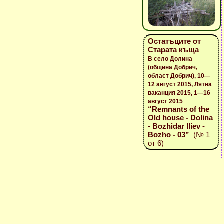
Остатъците от
Старата къща
В село Долина
(община Добрич,
област Добрич), 10—
12 август 2015, Лятна
ваканция 2015, 1—16
август 2015
“Remnants of the
Old house - Dolina
- Bozhidar Iliev -
Bozho - 03”
(№ 1
от 6)