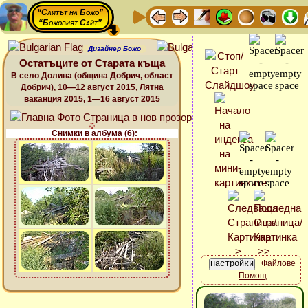
“Сайтът на Божо”
“Божовият Сайт”
Дизайнер Божо
Остатъците от Старата къща
В село Долина (община Добрич, област
Добрич), 10—12 август 2015, Лятна
ваканция 2015, 1—16 август 2015
Снимки в албума (6):
Файлове
Помощ