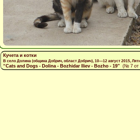
Кучета и котки
В село Долина (община Добрич, област Добрич), 10—12 август 2015, Лят
“Cats and Dogs - Dolina - Bozhidar Iliev - Bozho - 19”
(№ 7 от 