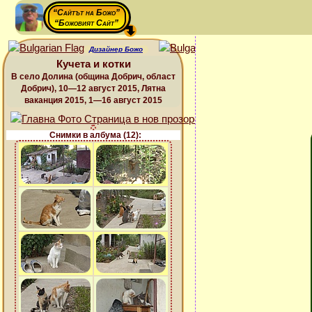
“Сайтът на Божо”
“Божовият Сайт”
Дизайнер Божо
Кучета и котки
В село Долина (община Добрич, област
Добрич), 10—12 август 2015, Лятна
ваканция 2015, 1—16 август 2015
Снимки в албума (12):