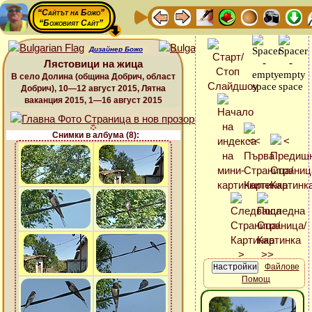
“Сайтът на Божо”
“Божовият Сайт”
Дизайнер Божо
Лястовици на жица
В село Долина (община Добрич, област
Добрич), 10—12 август 2015, Лятна
ваканция 2015, 1—16 август 2015
Снимки в албума (8):
Файлове
Помощ