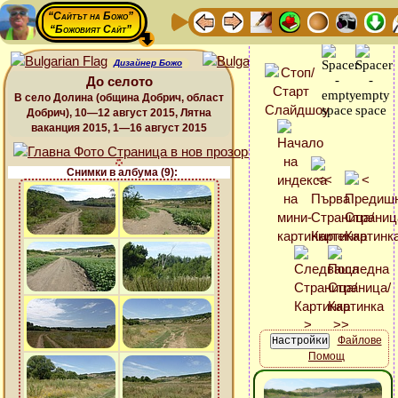
“Сайтът на Божо”
“Божовият Сайт”
Дизайнер Божо
До селото
В село Долина (община Добрич, област
Добрич), 10—12 август 2015, Лятна
ваканция 2015, 1—16 август 2015
Снимки в албума (9):
Файлове
Помощ