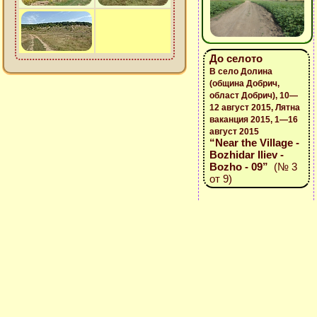
До селото
В село Долина
(община Добрич,
област Добрич), 10—
12 август 2015, Лятна
ваканция 2015, 1—16
август 2015
“Near the Village -
Bozhidar Iliev -
Bozho - 09”
(№ 3
от 9)