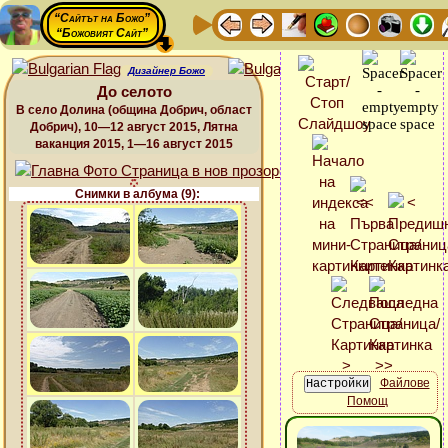
“Сайтът на Божо”
“Божовият Сайт”
Дизайнер Божо
До селото
В село Долина (община Добрич, област
Добрич), 10—12 август 2015, Лятна
ваканция 2015, 1—16 август 2015
Снимки в албума (9):
Файлове
Помощ