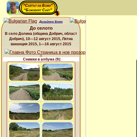
“Сайтът на Божо”
“Божовият Сайт”
Дизайнер Божо
До селото
В село Долина (община Добрич, област
Добрич), 10—12 август 2015, Лятна
ваканция 2015, 1—16 август 2015
Снимки в албума (9):