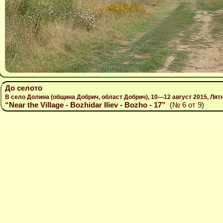
До селото
В село Долина (община Добрич, област Добрич), 10—12 август 2015, Лят
“Near the Village - Bozhidar Iliev - Bozho - 17”
(№ 6 от 9)