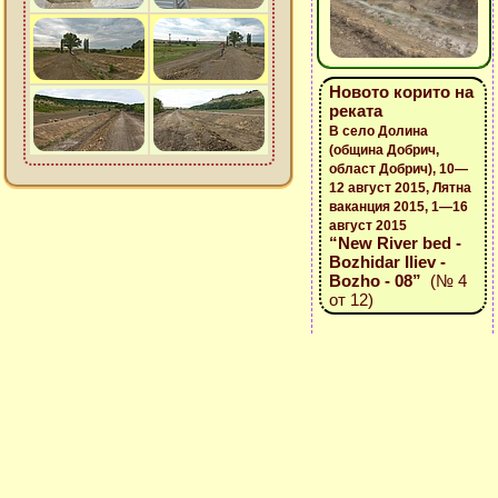
Новото корито на
реката
В село Долина
(община Добрич,
област Добрич), 10—
12 август 2015, Лятна
ваканция 2015, 1—16
август 2015
“New River bed -
Bozhidar Iliev -
Bozho - 08”
(№ 4
от 12)