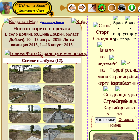
“Сайтът на Божо”
“Божовият Сайт”
Дизайнер Божо
Новото корито на реката
В село Долина (община Добрич, област
Добрич), 10—12 август 2015, Лятна
ваканция 2015, 1—16 август 2015
Снимки в албума (12):
Файлове
Помощ