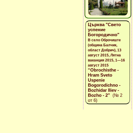
Църква "Свето
успение
Богородично"
В село Оброчиште
(община Балчик,
област Добрич), 13
август 2015, Лятна
ваканция 2015, 1—16
август 2015
“Obrochisthe -
Hram Sveto
Uspenie
Bogorodichno -
Bozhidar Iliev -
Bozho - 2”
(№ 2
от 6)