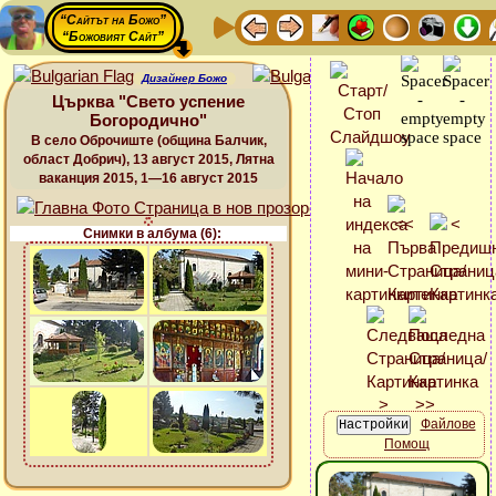
“Сайтът на Божо”
“Божовият Сайт”
Дизайнер Божо
Църква "Свето успение
Богородично"
В село Оброчиште (община Балчик,
област Добрич), 13 август 2015, Лятна
ваканция 2015, 1—16 август 2015
Снимки в албума (6):
Файлове
Помощ