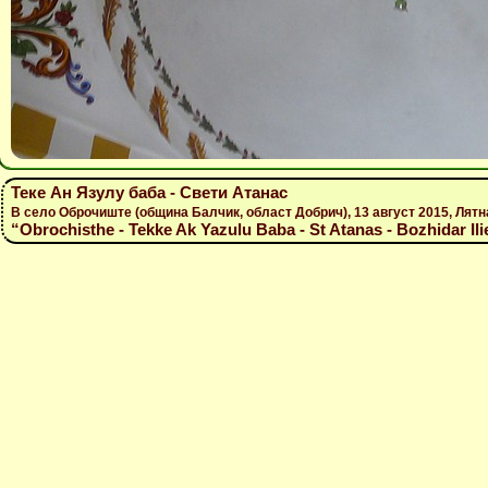
Теке Ан Язулу баба - Свети Атанас
В село Оброчиште (община Балчик, област Добрич), 13 август 2015, Лятн
“Obrochisthe - Tekke Ak Yazulu Baba - St Atanas - Bozhidar Ili