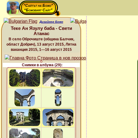
“Сайтът на Божо”
“Божовият Сайт”
Дизайнер Божо
Теке Ан Язулу баба - Свети
Атанас
В село Оброчиште (община Балчик,
област Добрич), 13 август 2015, Лятна
ваканция 2015, 1—16 август 2015
Снимки в албума (29):