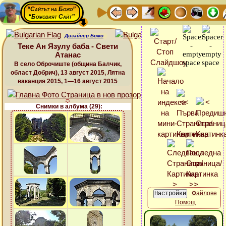
“Сайтът на Божо”
“Божовият Сайт”
Дизайнер Божо
Теке Ан Язулу баба - Свети
Атанас
В село Оброчиште (община Балчик,
област Добрич), 13 август 2015, Лятна
ваканция 2015, 1—16 август 2015
Снимки в албума (29):
Файлове
Помощ