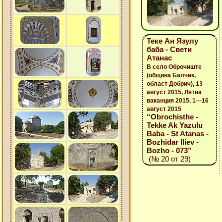
Теке Ан Язулу
баба - Свети
Атанас
В село Оброчиште
(община Балчик,
област Добрич), 13
август 2015, Лятна
ваканция 2015, 1—16
август 2015
“Obrochisthe -
Tekke Ak Yazulu
Baba - St Atanas -
Bozhidar Iliev -
Bozho - 073”
(№ 20 от 29)