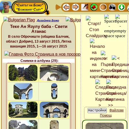
“Сайтът на Божо”
“Божовият Сайт”
Дизайнер Божо
Теке Ан Язулу баба - Свети
Атанас
В село Оброчиште (община Балчик,
област Добрич), 13 август 2015, Лятна
ваканция 2015, 1—16 август 2015
Снимки в албума (29):
Файлове
Помощ