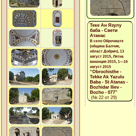
Теке Ан Язулу
баба - Свети
Атанас
В село Оброчиште
(община Балчик,
област Добрич), 13
август 2015, Лятна
ваканция 2015, 1—16
август 2015
“Obrochisthe -
Tekke Ak Yazulu
Baba - St Atanas -
Bozhidar Iliev -
Bozho - 077”
(№ 22 от 29)