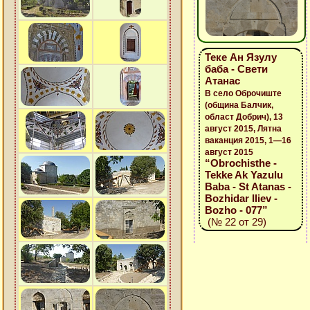
Теке Ан Язулу
баба - Свети
Атанас
В село Оброчиште
(община Балчик,
област Добрич), 13
август 2015, Лятна
ваканция 2015, 1—16
август 2015
“Obrochisthe -
Tekke Ak Yazulu
Baba - St Atanas -
Bozhidar Iliev -
Bozho - 077”
(№ 22 от 29)