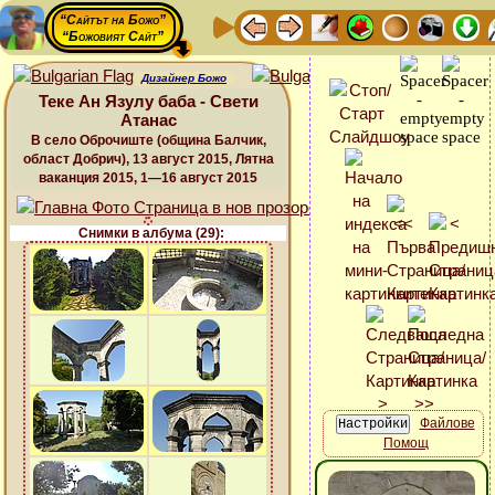
“Сайтът на Божо”
“Божовият Сайт”
Дизайнер Божо
Теке Ан Язулу баба - Свети
Атанас
В село Оброчиште (община Балчик,
област Добрич), 13 август 2015, Лятна
ваканция 2015, 1—16 август 2015
Снимки в албума (29):
Файлове
Помощ