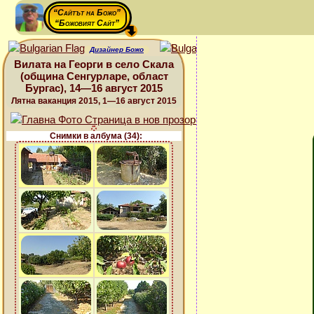
“Сайтът на Божо”
“Божовият Сайт”
Дизайнер Божо
Вилата на Георги в село Скала
(община Сенгурларе, област
Бургас), 14—16 август 2015
Лятна ваканция 2015, 1—16 август 2015
Снимки в албума (34):