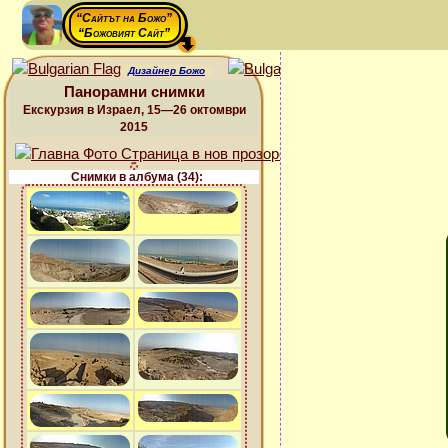
“Сайтът на Божо”
“Божовият Сайт”
Дизайнер Божо
Панорамни снимки
Екскурзия в Израел, 15—26 октомври
2015
Снимки в албума (34):