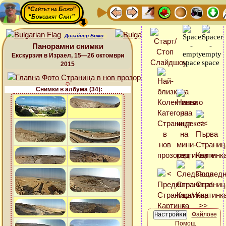
“Сайтът на Божо”
“Божовият Сайт”
Дизайнер Божо
Панорамни снимки
Екскурзия в Израел, 15—26 октомври
2015
Снимки в албума (34):
Файлове
Помощ