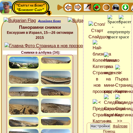
“Сайтът на Божо”
“Божовият Сайт”
Дизайнер Божо
Панорамни снимки
Екскурзия в Израел, 15—26 октомври
2015
Снимки в албума (34):
Файлове
Помощ