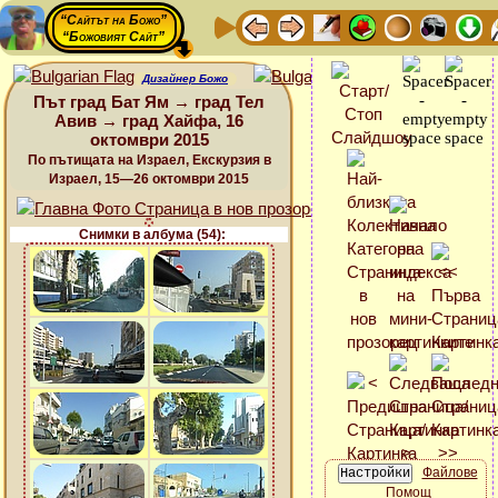
“Сайтът на Божо”
“Божовият Сайт”
Дизайнер Божо
Път град Бат Ям → град Тел
Авив → град Хайфа, 16
октомври 2015
По пътищата на Израел, Екскурзия в
Израел, 15—26 октомври 2015
Снимки в албума (54):
Файлове
Помощ