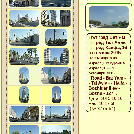
Път град Бат Ям
→ град Тел Авив
→ град Хайфа, 16
октомври 2015
По пътищата на
Израел, Екскурзия в
Израел, 15—26
октомври 2015
“Road - Bat Yam -
- Tel Aviv - - Haifa -
Bozhidar Iliev -
Bozho - 127”
,
Дата: 2015:10:16,
Час: 10:17:58
(№ 37 от 54)