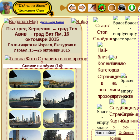
“Сайтът на Божо”
“Божовият Сайт”
Дизайнер Божо
Път гред Херцелия → град Тел
Авив → град Бат Ям, 16
октомври 2015
По пътищата на Израел, Екскурзия в
Израел, 15—26 октомври 2015
Снимки в албума (14):
Файлове
Помощ