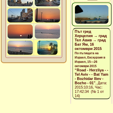
Път гред
Херцелия → град
Тел Авив → град
Бат Ям, 16
октомври 2015
По пътищата на
Израел, Екскурзия в
Израел, 15—26
октомври 2015
“Road - Herzliya - -
Tel Aviv - - Bat Yam
- Bozhidar Iliev -
Bozho - 01”
, Дата:
2015:10:16, Час:
17:42:34 (№ 1 от
14)