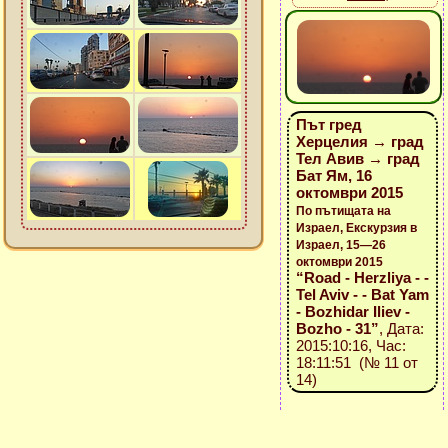
Път гред
Херцелия → град
Тел Авив → град
Бат Ям, 16
октомври 2015
По пътищата на
Израел, Екскурзия в
Израел, 15—26
октомври 2015
“Road - Herzliya - -
Tel Aviv - - Bat Yam
- Bozhidar Iliev -
Bozho - 31”
, Дата:
2015:10:16, Час:
18:11:51 (№ 11 от
14)