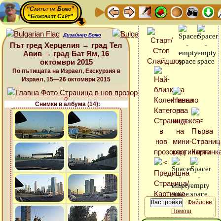
“Сайтът на Божо”
“Божовият Сайт”
Дизайнер Божо
Път гред Херцелия → град Тел
Авив → град Бат Ям, 16
октомври 2015
По пътищата на Израел, Екскурзия в
Израел, 15—26 октомври 2015
Снимки в албума (14):
Файлове
Помощ