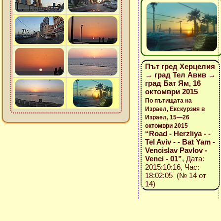
Път гред Херцелия
→ град Тел Авив →
град Бат Ям, 16
октомври 2015
По пътищата на
Израел, Екскурзия в
Израел, 15—26
октомври 2015
“Road - Herzliya - -
Tel Aviv - - Bat Yam -
Vencislav Pavlov -
Venci - 01”
, Дата:
2015:10:16, Час:
18:02:05 (№ 14 от
14)