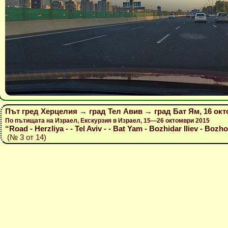
Път гред Херцелия → град Тел Авив → град Бат Ям, 16 окт
По пътищата на Израел, Екскурзия в Израел, 15—26 октомври 2015
“Road - Herzliya - - Tel Aviv - - Bat Yam - Bozhidar Iliev - Bozho
(№ 3 от 14)