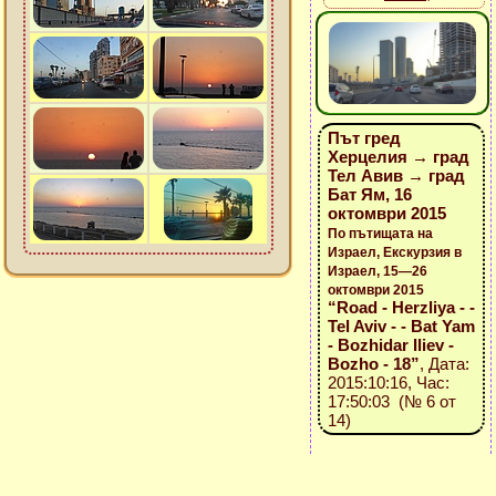
Път гред
Херцелия → град
Тел Авив → град
Бат Ям, 16
октомври 2015
По пътищата на
Израел, Екскурзия в
Израел, 15—26
октомври 2015
“Road - Herzliya - -
Tel Aviv - - Bat Yam
- Bozhidar Iliev -
Bozho - 18”
, Дата:
2015:10:16, Час:
17:50:03 (№ 6 от
14)