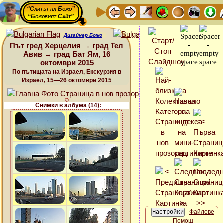
“Сайтът на Божо”
“Божовият Сайт”
Дизайнер Божо
Път гред Херцелия → град Тел
Авив → град Бат Ям, 16
октомври 2015
По пътищата на Израел, Екскурзия в
Израел, 15—26 октомври 2015
Снимки в албума (14):
Файлове
Помощ