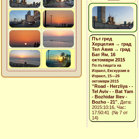
Път гред
Херцелия → град
Тел Авив → град
Бат Ям, 16
октомври 2015
По пътищата на
Израел, Екскурзия в
Израел, 15—26
октомври 2015
“Road - Herzliya - -
Tel Aviv - - Bat Yam
- Bozhidar Iliev -
Bozho - 21”
, Дата:
2015:10:16, Час:
17:50:41 (№ 7 от
14)