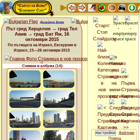
“Сайтът на Божо”
“Божовият Сайт”
Дизайнер Божо
Път гред Херцелия → град Тел
Авив → град Бат Ям, 16
октомври 2015
По пътищата на Израел, Екскурзия в
Израел, 15—26 октомври 2015
Снимки в албума (14):
Файлове
Помощ