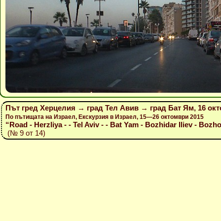
Път гред Херцелия → град Тел Авив → град Бат Ям, 16 окт
По пътищата на Израел, Екскурзия в Израел, 15—26 октомври 2015
“Road - Herzliya - - Tel Aviv - - Bat Yam - Bozhidar Iliev - Bozho
(№ 9 от 14)