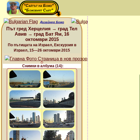
“Сайтът на Божо”
“Божовият Сайт”
Дизайнер Божо
Път гред Херцелия → град Тел
Авив → град Бат Ям, 16
октомври 2015
По пътищата на Израел, Екскурзия в
Израел, 15—26 октомври 2015
Снимки в албума (14):