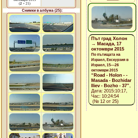
(
2
+ 21)
Снимки в албума (25):
Път град Холон
→ Масада, 17
октомври 2015
По пътищата на
Израел, Екскурзия в
Израел, 15—26
октомври 2015
“Road - Holon - -
Masada - Bozhidar
Iliev - Bozho - 37”
,
Дата: 2015:10:17,
Час: 10:24:54
(№ 12 от 25)