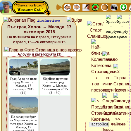
“Сайтът на Божо”
“Божовият Сайт”
Дизайнер Божо
Път град Холон → Масада, 17
октомври 2015
По пътищата на Израел, Екскурзия в
Израел, 15—26 октомври 2015
Албуми в категорията (3):
Град Арад по пътя
Юдейска пустиня
град Холон →
по пътя град
Масада, 17
Холон → Масада,
октомври 2015
17 октомври 2015
(11)
(
2
+ 30)
По западния бряг
на Мъртво море по
пътя град Холон →
Файлове
Масада, 17
Помощ
октомври 2015