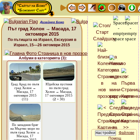
“Сайтът на Божо”
“Божовият Сайт”
Дизайнер Божо
Път град Холон → Масада, 17
октомври 2015
По пътищата на Израел, Екскурзия в
Израел, 15—26 октомври 2015
Албуми в категорията (3):
Град Арад по пътя
Юдейска пустиня
град Холон →
по пътя град
Масада, 17
Холон → Масада,
октомври 2015
17 октомври 2015
(11)
(
2
+ 30)
По западния бряг
на Мъртво море по
пътя град Холон →
Файлове
Масада, 17
Помощ
октомври 2015