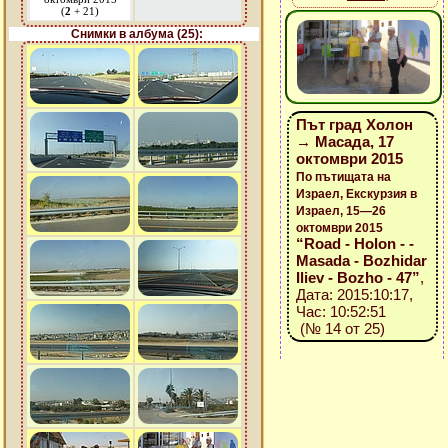
(
2
+ 21)
Снимки в албума (25):
Път град Холон
→ Масада, 17
октомври 2015
По пътищата на
Израел, Екскурзия в
Израел, 15—26
октомври 2015
“Road - Holon - -
Masada - Bozhidar
Iliev - Bozho - 47”
,
Дата: 2015:10:17,
Час: 10:52:51
(№ 14 от 25)