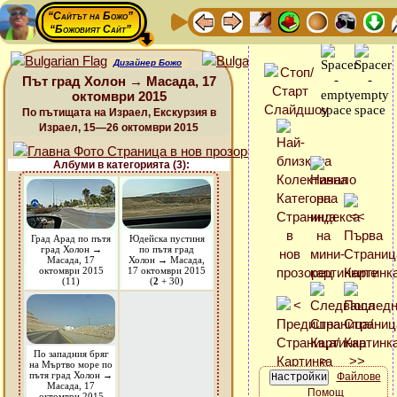
“Сайтът на Божо”
“Божовият Сайт”
Дизайнер Божо
Път град Холон → Масада, 17
октомври 2015
По пътищата на Израел, Екскурзия в
Израел, 15—26 октомври 2015
Албуми в категорията (3):
Град Арад по пътя
Юдейска пустиня
град Холон →
по пътя град
Масада, 17
Холон → Масада,
октомври 2015
17 октомври 2015
(11)
(
2
+ 30)
По западния бряг
на Мъртво море по
пътя град Холон →
Файлове
Масада, 17
Помощ
октомври 2015