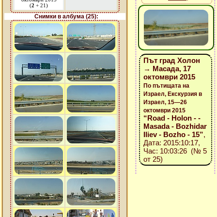
(
2
+ 21)
Снимки в албума (25):
Път град Холон
→ Масада, 17
октомври 2015
По пътищата на
Израел, Екскурзия в
Израел, 15—26
октомври 2015
“Road - Holon - -
Masada - Bozhidar
Iliev - Bozho - 15”
,
Дата: 2015:10:17,
Час: 10:03:26 (№ 5
от 25)