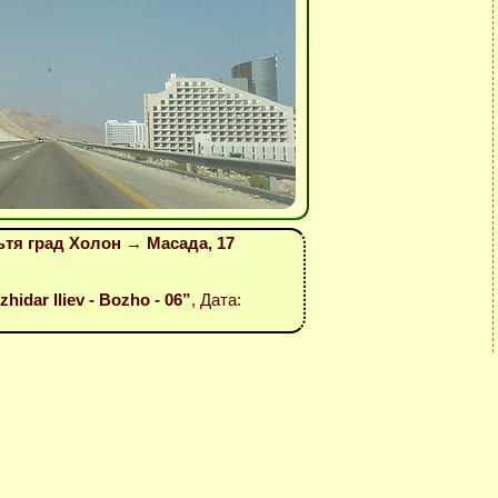
ътя град Холон → Масада, 17
hidar Iliev - Bozho - 06”
, Дата: