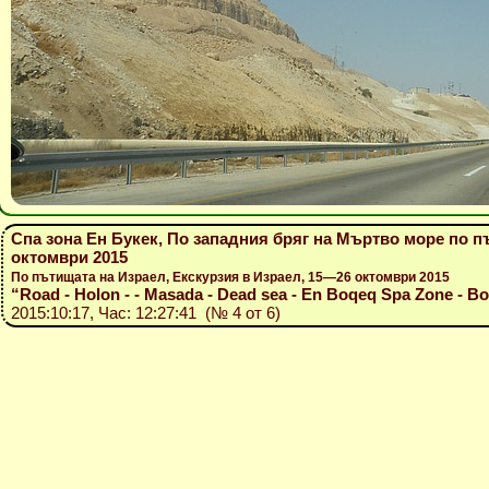
Спа зона Ен Букек, По западния бряг на Мъртво море по п
октомври 2015
По пътищата на Израел, Екскурзия в Израел, 15—26 октомври 2015
“Road - Holon - - Masada - Dead sea - En Boqeq Spa Zone - Boz
2015:10:17, Час: 12:27:41 (№ 4 от 6)