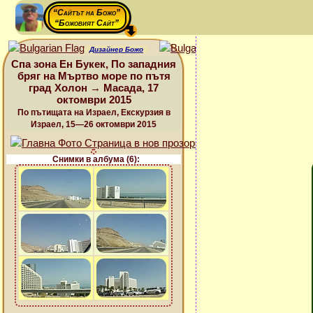
“Сайтът на Божо”
“Божовият Сайт”
Дизайнер Божо
Спа зона Ен Букек, По западния
бряг на Мъртво море по пътя
град Холон → Масада, 17
октомври 2015
По пътищата на Израел, Екскурзия в
Израел, 15—26 октомври 2015
Снимки в албума (6):