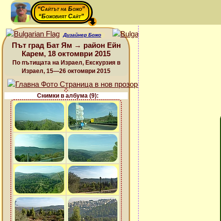
“Сайтът на Божо”
“Божовият Сайт”
Дизайнер Божо
Път град Бат Ям → район Ейн
Карем, 18 октомври 2015
По пътищата на Израел, Екскурзия в
Израел, 15—26 октомври 2015
Снимки в албума (9):