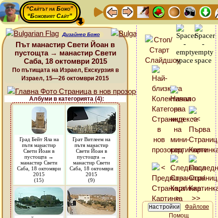
“Сайтът на Божо”
“Божовият Сайт”
Дизайнер Божо
Път манастир Свети Йоан в
пустощта → манастир Свети
Саба, 18 октомври 2015
По пътищата на Израел, Екскурзия в
Израел, 15—26 октомври 2015
Албуми в категорията (4):
Град Бейт Яла на
Грат Витлеем на
пътя манастир
пътя манастир
Свети Йоан в
Свети Йоан в
пустощта →
пустощта →
манастир Свети
манастир Свети
Саба, 18 октомври
Саба, 18 октомври
2015
2015
(15)
(9)
Файлове
Помощ