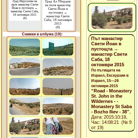
Град Йерусалим на
Град Ал Убердия
пътя манастир Свети
на пътя манастир
Йоан в пустощта →
Свети Йоан в
манастир Свети Саба,
пустощта →
18 октомври 2015
манастир Свети
(8)
Саба, 18 октомври
2015
(8)
Снимки в албума (19):
Път манастир
Свети Йоан в
пустощта →
манастир Свети
Саба, 18
октомври 2015
По пътищата на
Израел, Екскурзия в
Израел, 15—26
октомври 2015
“Road - Monastery
St. John in the
Wildernes - -
Monastery St Saba
- Bozho Iliev - 38”
,
Дата: 2015:10:18,
Час: 14:08:21 (№ 9
от 19)