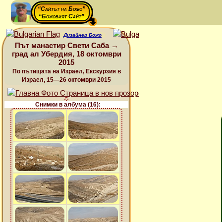
“Сайтът на Божо”
“Божовият Сайт”
Дизайнер Божо
Път манастир Свети Саба →
град ал Убердия, 18 октомври
2015
По пътищата на Израел, Екскурзия в
Израел, 15—26 октомври 2015
Снимки в албума (16):