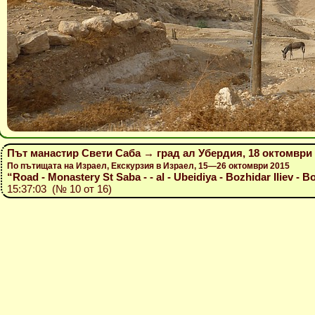
Път манастир Свети Саба → град ал Убердия, 18 октомври
По пътищата на Израел, Екскурзия в Израел, 15—26 октомври 2015
“Road - Monastery St Saba - - al - Ubeidiya - Bozhidar Iliev - B
15:37:03 (№ 10 от 16)