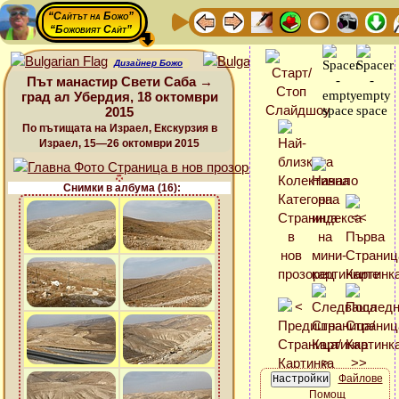
“Сайтът на Божо”
“Божовият Сайт”
Дизайнер Божо
Път манастир Свети Саба →
град ал Убердия, 18 октомври
2015
По пътищата на Израел, Екскурзия в
Израел, 15—26 октомври 2015
Снимки в албума (16):
Файлове
Помощ