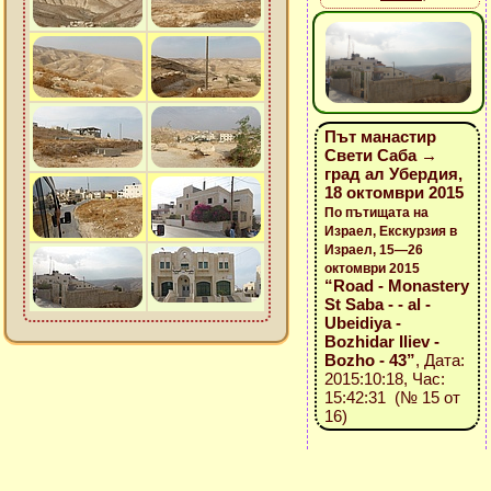
Път манастир
Свети Саба →
град ал Убердия,
18 октомври 2015
По пътищата на
Израел, Екскурзия в
Израел, 15—26
октомври 2015
“Road - Monastery
St Saba - - al -
Ubeidiya -
Bozhidar Iliev -
Bozho - 43”
, Дата:
2015:10:18, Час:
15:42:31 (№ 15 от
16)