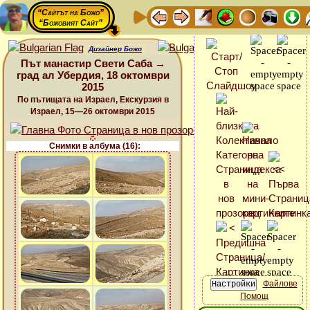
“Сайтът на Божо”
“Божовият Сайт”
Дизайнер Божо
Път манастир Свети Саба →
град ал Убердия, 18 октомври
2015
По пътищата на Израел, Екскурзия в
Израел, 15—26 октомври 2015
Снимки в албума (16):
Файлове
Помощ