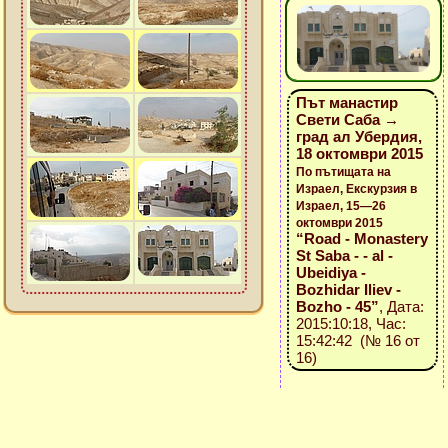
Път манастир
Свети Саба →
град ал Убердия,
18 октомври 2015
По пътищата на
Израел, Екскурзия в
Израел, 15—26
октомври 2015
“Road - Monastery
St Saba - - al -
Ubeidiya -
Bozhidar Iliev -
Bozho - 45”
, Дата:
2015:10:18, Час:
15:42:42 (№ 16 от
16)