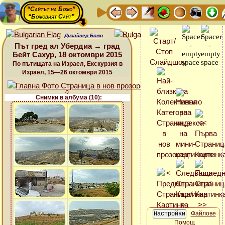
“Сайтът на Божо”
“Божовият Сайт”
Дизайнер Божо
Път гред ал Убердиа → град
Бейт Сахур, 18 октомври 2015
По пътищата на Израел, Екскурзия в
Израел, 15—26 октомври 2015
Снимки в албума (10):
Файлове
Помощ