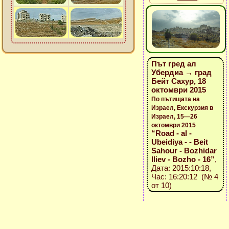
Път гред ал
Убердиа → град
Бейт Сахур, 18
октомври 2015
По пътищата на
Израел, Екскурзия в
Израел, 15—26
октомври 2015
“Road - al -
Ubeidiya - - Beit
Sahour - Bozhidar
Iliev - Bozho - 16”
,
Дата: 2015:10:18,
Час: 16:20:12 (№ 4
от 10)