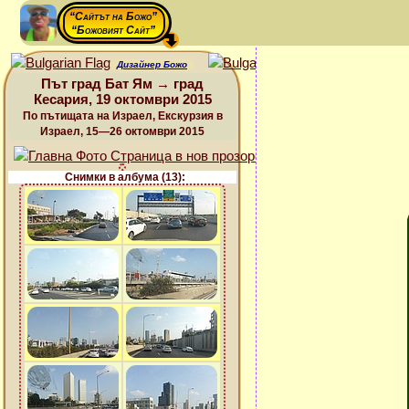
“Сайтът на Божо”
“Божовият Сайт”
Дизайнер Божо
Път град Бат Ям → град
Кесария, 19 октомври 2015
По пътищата на Израел, Екскурзия в
Израел, 15—26 октомври 2015
Снимки в албума (13):