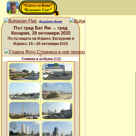
“Сайтът на Божо”
“Божовият Сайт”
Дизайнер Божо
Път град Бат Ям → град
Кесария, 19 октомври 2015
По пътищата на Израел, Екскурзия в
Израел, 15—26 октомври 2015
Снимки в албума (13):