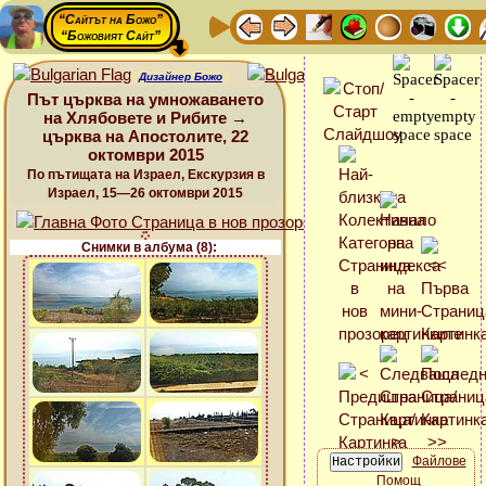
“Сайтът на Божо”
“Божовият Сайт”
Дизайнер Божо
Път църква на умножаването
на Хлябовете и Рибите →
църква на Апостолите, 22
октомври 2015
По пътищата на Израел, Екскурзия в
Израел, 15—26 октомври 2015
Снимки в албума (8):
Файлове
Помощ