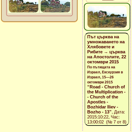
Път църква на
умножаването на
Хлябовете и
Рибите → църква
на Апостолите, 22
октомври 2015
По пътищата на
Израел, Екскурзия в
Израел, 15—26
октомври 2015
“Road - Church of
the Multiplication -
- Church of the
Apostles -
Bozhidar Iliev -
Bozho - 13”
, Дата:
2015:10:22, Час:
13:00:02 (№ 7 от 8)