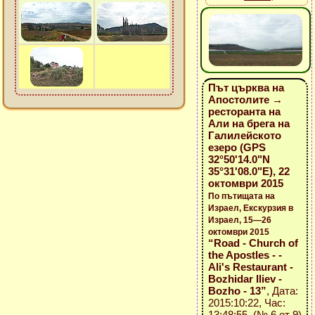
Път църква на
Апостолите →
ресторанта на
Али на брега на
Галилейското
езеро (GPS
32°50'14.0"N
35°31'08.0"E), 22
октомври 2015
По пътищата на
Израел, Екскурзия в
Израел, 15—26
октомври 2015
“Road - Church of
the Apostles - -
Ali's Restaurant -
Bozhidar Iliev -
Bozho - 13”
, Дата:
2015:10:22, Час:
13:48:55 (№ 6 от 9)