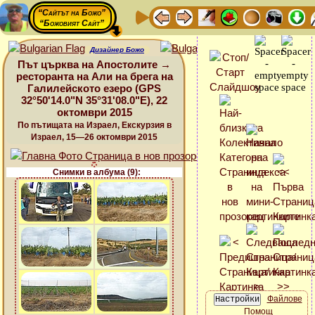
“Сайтът на Божо”
“Божовият Сайт”
Дизайнер Божо
Път църква на Апостолите →
ресторанта на Али на брега на
Галилейското езеро (GPS
32°50'14.0"N 35°31'08.0"E), 22
октомври 2015
По пътищата на Израел, Екскурзия в
Израел, 15—26 октомври 2015
Снимки в албума (9):
Файлове
Помощ