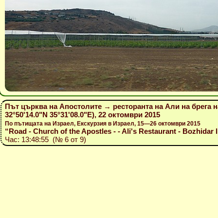
Път църква на Апостолите → ресторанта на Али на брега 
32°50'14.0"N 35°31'08.0"E), 22 октомври 2015
По пътищата на Израел, Екскурзия в Израел, 15—26 октомври 2015
“Road - Church of the Apostles - - Ali's Restaurant - Bozhidar I
Час: 13:48:55 (№ 6 от 9)