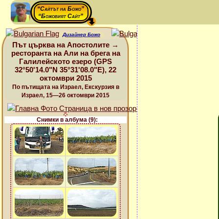
“Сайтът на Божо”
“Божовият Сайт”
Дизайнер Божо
Път църква на Апостолите →
ресторанта на Али на брега на
Галилейското езеро (GPS
32°50'14.0"N 35°31'08.0"E), 22
октомври 2015
По пътищата на Израел, Екскурзия в
Израел, 15—26 октомври 2015
Снимки в албума (9):